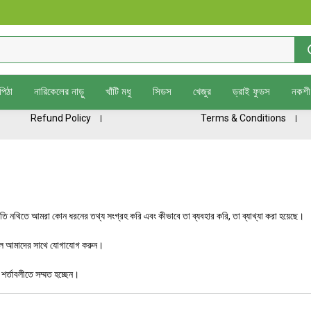
পিঠা
নারিকেলের নাড়ু
খাঁটি মধু
সিডস
খেজুর
ড্রাই ফুডস
নকশী 
Refund Policy
Terms & Conditions
ি নথিতে আমরা কোন ধরনের তথ্য সংগ্রহ করি এবং কীভাবে তা ব্যবহার করি, তা ব্যাখ্যা করা হয়েছে।
াহলে আমাদের সাথে যোগাযোগ করুন।
র্তাবলীতে সম্মত হচ্ছেন।