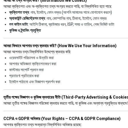
আমরা কী তথ্য সংগ্রহ করি? (Information We Collect)
আমরা ব্যক্তিগত এবং অ-ব্যক্তিগত তথ্য সংগ্রহ করতে পারি, যা নিম্নলিখিত হতে পারে:
ব্যক্তিগত তথ্য
: নাম, ইমেইল, ফোন নম্বর (আপনি আমাদের সাথে যোগাযোগ করলে)
অ্যাকাউন্ট রেজিস্ট্রেশন তথ্য
: নাম, কোম্পানির নাম, ঠিকানা, ইমেইল, ফোন নম্বর
লগ ফাইল ডাটা
: আইপি ঠিকানা, ব্রাউজার ধরন, ISP, সময় ও তারিখ, পেজ ভিজিট ডাটা
কুকিজ ও ট্র্যাকিং প্রযুক্তি
আমরা কিভাবে আপনার তথ্য ব্যবহার করি? (How We Use Your Information)
আমরা আপনার তথ্য নিম্নলিখিত উদ্দেশ্যে ব্যবহার করি:
ওয়েবসাইট পরিচালনা ও উন্নতি করা
আপনার অভিজ্ঞতা ব্যক্তিগতকরণ করা
কাস্টমার সাপোর্ট প্রদান করা
প্রতারণা প্রতিরোধ করা
ইমেইল পাঠানো এবং বিজ্ঞাপন প্রদর্শন করা
তৃতীয় পক্ষের বিজ্ঞাপন ও কুকিজ ব্যবহারের নীতি (Third-Party Advertising & Cookie
আমরা তৃতীয় পক্ষের বিজ্ঞাপন পরিষেবা ব্যবহার করতে পারি, যা কুকিজ এবং অন্যান্য প্রযুক্তির মাধ্
CCPA ও GDPR অধিকার (Your Rights – CCPA & GDPR Compliance)
আপনার ব্যক্তিগত তথ্য সংক্রান্ত নিম্নলিখিত অধিকার রয়েছে: